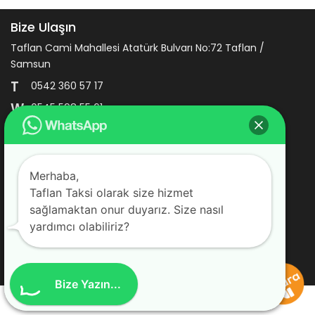
Bize Ulaşın
Taflan Cami Mahallesi Atatürk Bulvarı No:72 Taflan /
Samsun
T
0542 360 57 17
W
0545 598 55 61
E
info@taflantaksi.com.tr
Merhaba,
Taflan Taksi olarak size hizmet
Tüm Hakları Saklıdır © 2026 - Taflan Taksi
sağlamaktan onur duyarız. Size nasıl
web tasarım : webzane
yardımcı olabiliriz?
Bize Yazın...